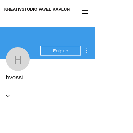
KREATIVSTUDIO PAVEL KAPLUN
Weitere Optionen
Folgen
hvossi
hvossi